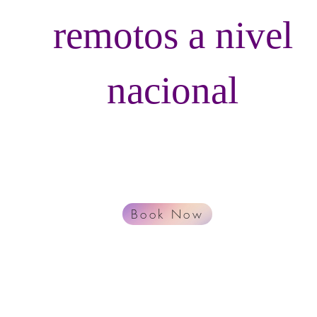
remotos a nivel
nacional
Open 24 hours Monday-Saturday
Teléfono 702 447-4145
Email. info@lvremotedocs.com
Book Now
DE RESPONSABILIDAD LEGAL: El/los notario(s) público(s) y el/l
 autorizados para ejercer en los EE. UU. y tienen prohibido brind
representación legal a cualquier persona.